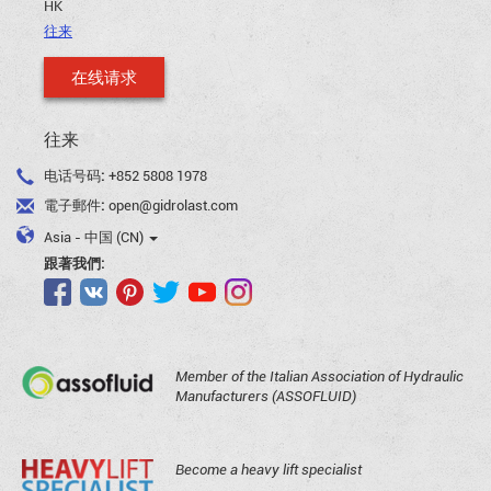
HK
往来
在线请求
往来
电话号码:
+852 5808 1978
電子郵件:
open@gidrolast.com
Asia - 中国 (CN)
跟著我們:
Member of the Italian Association of Hydraulic
Manufacturers (ASSOFLUID)
Become a heavy lift specialist