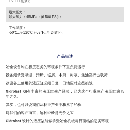
15.000 毫米);
最大压力：
最大压力：45MPa；(6.500 PSI)；
工作温度：
-50℃...至120℃, (-58°F...至 248°F);
产品描述
冶金设备均在极度恶劣的环境条件下重负荷运行.
设备须承受潮湿、污垢、锯屑、木屑、树液、焦油及砰击载荷.
该设备上使用的液压缸必须日复一日地应对这些挑战.
Gidrolast
拥有丰富的液压缸生产经验，已为这个行业生产液压缸逾15
年之久.
其实，也可以说我们从林业产业中积累了经验.
对我们的客户而言，这种经验是无价之宝.
Gidrolast
设计的液压缸能够承受冶金机械每日面临的恶劣环境.