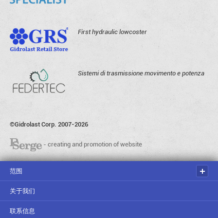
First hydraulic lowcoster
Sistemi di trasmissione movimento e potenza
©Gidrolast Corp. 2007-2026
- creating and promotion of website
范围
关于我们
联系信息