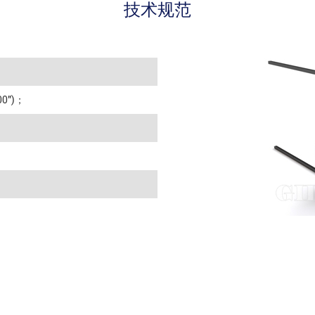
技术规范
00")；